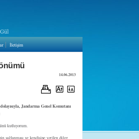
ar
İletişim
 Dönümü
14.06.2013
 dolayısıyla, Jandarma Genel Komutanı
:
münü kutluyorum.
in sağlanması ve kendisine verilen diğer