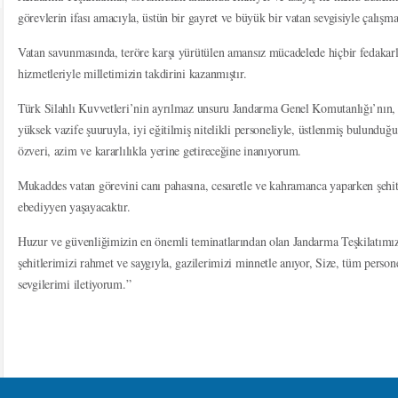
görevlerin ifası amacıyla, üstün bir gayret ve büyük bir vatan sevgisiyle çalışm
Vatan savunmasında, teröre karşı yürütülen amansız mücadelede hiçbir fedakar
hizmetleriyle milletimizin takdirini kazanmıştır.
Türk Silahlı Kuvvetleri’nin ayrılmaz unsuru Jandarma Genel Komutanlığı’nın, 
yüksek vazife şuuruyla, iyi eğitilmiş nitelikli personeliyle, üstlenmiş bulundu
özveri, azim ve kararlılıkla yerine getireceğine inanıyorum.
Mukaddes vatan görevini canı pahasına, cesaretle ve kahramanca yaparken şehit
ebediyyen yaşayacaktır.
Huzur ve güvenliğimizin en önemli teminatlarından olan Jandarma Teşkilatımı
şehitlerimizi rahmet ve saygıyla, gazilerimizi minnetle anıyor, Size, tüm persone
sevgilerimi iletiyorum.”