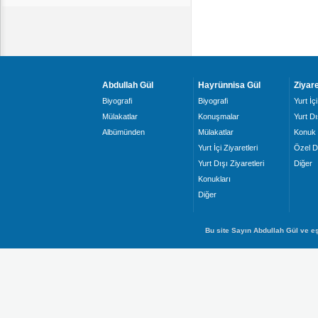
Abdullah Gül
Hayrünnisa Gül
Ziyare
Biyografi
Biyografi
Yurt İçi
Mülakatlar
Konuşmalar
Yurt Dı
Albümünden
Mülakatlar
Konuk 
Yurt İçi Ziyaretleri
Özel D
Yurt Dışı Ziyaretleri
Diğer
Konukları
Diğer
Bu site Sayın Abdullah Gül ve eş