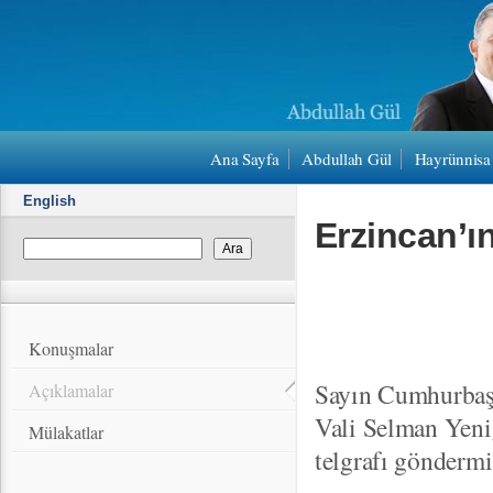
Ana Sayfa
Abdullah Gül
Hayrünnisa
English
Erzincan’ı
Konuşmalar
Sayın Cumhurbaşk
Açıklamalar
Vali Selman Yenig
Mülakatlar
telgrafı göndermi