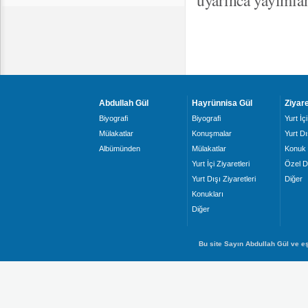
uyarınca yayımla
Abdullah Gül
Hayrünnisa Gül
Ziyare
Biyografi
Biyografi
Yurt İçi
Mülakatlar
Konuşmalar
Yurt Dı
Albümünden
Mülakatlar
Konuk 
Yurt İçi Ziyaretleri
Özel D
Yurt Dışı Ziyaretleri
Diğer
Konukları
Diğer
Bu site Sayın Abdullah Gül ve eş