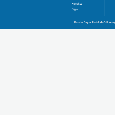
Konukları
Diğer
Bu site Sayın Abdullah Gül ve eş