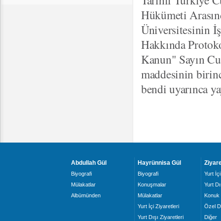
Tarihli Türkiye 
Hükümeti Arasın
Üniversitesinin İ
Hakkında Protok
Kanun" Sayın Cu
maddesinin birinc
bendi uyarınca y
Abdullah Gül
Hayrünnisa Gül
Ziyare
Biyografi
Biyografi
Yurt İçi
Mülakatlar
Konuşmalar
Yurt Dı
Albümünden
Mülakatlar
Konuk 
Yurt İçi Ziyaretleri
Özel D
Yurt Dışı Ziyaretleri
Diğer