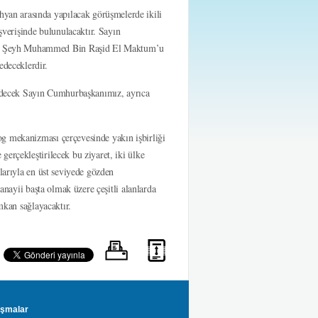
an arasında yapılacak görüşmelerde ikili
ışverişinde bulunulacaktır. Sayın
ri Şeyh Muhammed Bin Raşid El Maktum’u
deceklerdir.
decek Sayın Cumhurbaşkanımız, ayrıca
g mekanizması çerçevesinde yakın işbirliği
erçekleştirilecek bu ziyaret, iki ülke
larıyla en üst seviyede gözden
sanayii başta olmak üzere çeşitli alanlarda
mkan sağlayacaktır.
şmalar