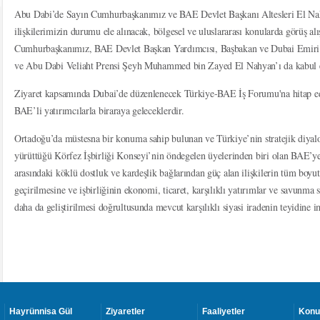
Abu Dabi’de Sayın Cumhurbaşkanımız ve BAE Devlet Başkanı Altesleri El Nahy
ilişkilerimizin durumu ele alınacak, bölgesel ve uluslararası konularda görüş al
Cumhurbaşkanımız, BAE Devlet Başkan Yardımcısı, Başbakan ve Dubai Emi
ve Abu Dabi Veliaht Prensi Şeyh Muhammed bin Zayed El Nahyan’ı da kabul e
Ziyaret kapsamında Dubai’de düzenlenecek Türkiye-BAE İş Forumu'na hitap e
BAE’li yatırımcılarla biraraya geleceklerdir.
Ortadoğu’da müstesna bir konuma sahip bulunan ve Türkiye’nin stratejik diyalo
yürüttüğü Körfez İşbirliği Konseyi’nin öndegelen üyelerinden biri olan BAE’ye g
arasındaki köklü dostluk ve kardeşlik bağlarından güç alan ilişkilerin tüm boyut
geçirilmesine ve işbirliğinin ekonomi, ticaret, karşılıklı yatırımlar ve savunma 
daha da geliştirilmesi doğrultusunda mevcut karşılıklı siyasi iradenin teyidine i
Hayrünnisa Gül
Ziyaretler
Faaliyetler
Konu