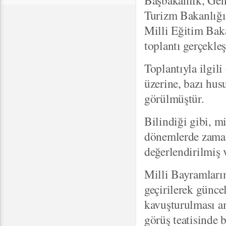
Başbakanlık, Gen
Turizm Bakanlığı,
Milli Eğitim Baka
toplantı gerçekleşt
Toplantıyla ilgil
üzerine, bazı hus
görülmüştür.
Bilindiği gibi, mi
dönemlerde zaman
değerlendirilmiş 
Milli Bayramların
geçirilerek günce
kavuşturulması am
görüş teatisinde 