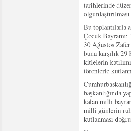
tarihlerinde düzen
olgunlaştırılmas
Bu toplantılarla
Çocuk Bayramı; 
30 Ağustos Zafer 
buna karşılık 29
kitlelerin katılı
törenlerle kutlan
Cumhurbaşkanlığı
başkanlığında yap
kalan milli bayra
milli günlerin ru
kutlanması doğrul