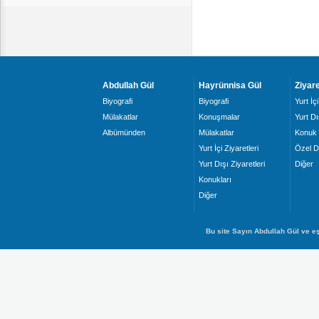
Abdullah Gül
Hayrünnisa Gül
Ziyare
Biyografi
Biyografi
Yurt İçi
Mülakatlar
Konuşmalar
Yurt Dı
Albümünden
Mülakatlar
Konuk 
Yurt İçi Ziyaretleri
Özel D
Yurt Dışı Ziyaretleri
Diğer
Konukları
Diğer
Bu site Sayın Abdullah Gül ve eş