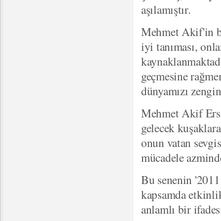
aşılamıştır.
Mehmet Akif'in ba
iyi tanıması, onl
kaynaklanmaktadır
geçmesine rağmen
dünyamızı zenginl
Mehmet Akif Ersoy
gelecek kuşaklara
onun vatan sevgis
mücadele azmind
Bu senenin '2011
kapsamda etkinlik
anlamlı bir ifades