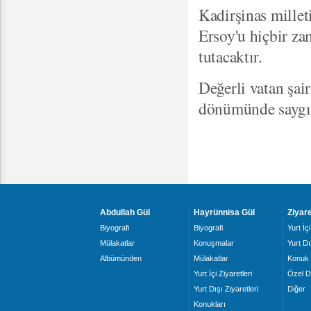
Kadirşinas mille
Ersoy'u hiçbir za
tutacaktır.
Değerli vatan şai
dönümünde saygıy
Abdullah Gül
Hayrünnisa Gül
Ziyare
Biyografi
Biyografi
Yurt İçi
Mülakatlar
Konuşmalar
Yurt Dı
Albümünden
Mülakatlar
Konuk 
Yurt İçi Ziyaretleri
Özel D
Yurt Dışı Ziyaretleri
Diğer
Konukları