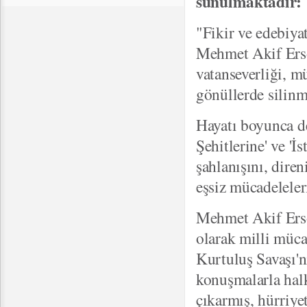
sunulmaktadır:
"Fikir ve edebiya
Mehmet Akif Erso
vatanseverliği, m
gönüllerde silinme
Hayatı boyunca d
Şehitlerine' ve 'İ
şahlanışını, diren
eşsiz mücadeleleri
Mehmet Akif Ersoy
olarak milli müca
Kurtuluş Savaşı'
konuşmalarla halk
çıkarmış, hürriye