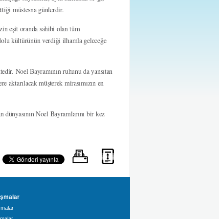
ettiği müstesna günlerdir.
in eşit oranda sahibi olan tüm
dolu kültürünün verdiği ilhamla geleceğe
ektedir. Noel Bayramının ruhunu da yansıtan
lere aktarılacak müşterek mirasımızın en
yan dünyasının Noel Bayramlarını bir kez
şmalar
malar
amalar