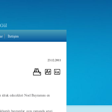
ar
İletişim
23.12.2011
en idrak edecekleri Noel Bayramını en
caklaştığı bayramlar, aynı zamanda sevgi,