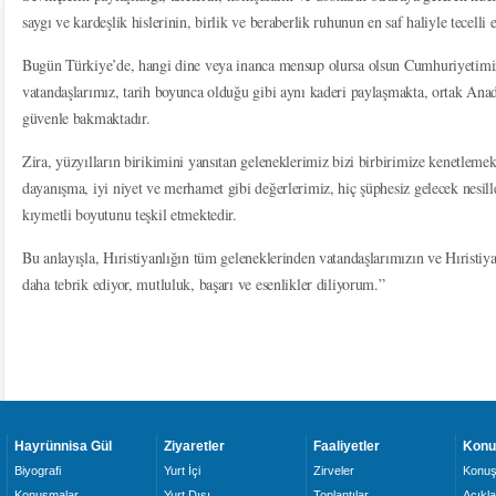
saygı ve kardeşlik hislerinin, birlik ve beraberlik ruhunun en saf haliyle tecelli 
Bugün Türkiye’de, hangi dine veya inanca mensup olursa olsun Cumhuriyetimiz
vatandaşlarımız, tarih boyunca olduğu gibi aynı kaderi paylaşmakta, ortak Ana
güvenle bakmaktadır.
Zira, yüzyılların birikimini yansıtan geleneklerimiz bizi birbirimize kenetlem
dayanışma, iyi niyet ve merhamet gibi değerlerimiz, hiç şüphesiz gelecek nesil
kıymetli boyutunu teşkil etmektedir.
Bu anlayışla, Hıristiyanlığın tüm geleneklerinden vatandaşlarımızın ve Hıristi
daha tebrik ediyor, mutluluk, başarı ve esenlikler diliyorum.”
Hayrünnisa Gül
Ziyaretler
Faaliyetler
Konu
Biyografi
Yurt İçi
Zirveler
Konuş
Konuşmalar
Yurt Dışı
Toplantılar
Açıkl