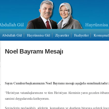
Abdullah Gül
Hayrünnisa Gül
Ziyaretler
Faaliyetler
Konuşmal
Noel Bayramı Mesajı
Sayın Cumhurbaşkanımızın Noel Bayramı mesajı aşağıda sunulmaktadır:
“Hıristiyan vatandaşlarımızın ve tüm Hıristiyan Aleminin yarın geceden itibar
samimi duygularımla kutluyorum.
Sevinçlerin paylaşıldığı, ailelerin, komşuların ve dostların biraraya gelerek ku