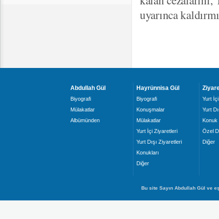
kalan cezalarını
uyarınca kaldırmı
Abdullah Gül
Hayrünnisa Gül
Ziyare
Biyografi
Biyografi
Yurt İçi
Mülakatlar
Konuşmalar
Yurt Dı
Albümünden
Mülakatlar
Konuk 
Yurt İçi Ziyaretleri
Özel D
Yurt Dışı Ziyaretleri
Diğer
Konukları
Diğer
Bu site Sayın Abdullah Gül ve eş