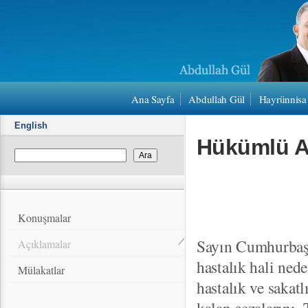
Ana Sayfa
Abdullah Gül
Hayrünnisa
English
Hükümlü Af
Konuşmalar
Sayın Cumhurbaşk
Açıklamalar
hastalık hali ne
Mülakatlar
hastalık ve sak