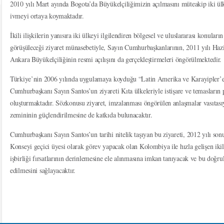
2010 yılı Mart ayında Bogota’da Büyükelçiliğimizin açılmasını müteakip iki ül
ivmeyi ortaya koymaktadır.
İkili ilişkilerin yanısıra iki ülkeyi ilgilendiren bölgesel ve uluslararası konula
görüşüleceği ziyaret münasebetiyle, Sayın Cumhurbaşkanlarının, 2011 yılı Haz
Ankara Büyükelçiliğinin resmi açılışını da gerçekleştirmeleri öngörülmektedir.
Türkiye’nin 2006 yılında uygulamaya koyduğu “Latin Amerika ve Karayipler’e 
Cumhurbaşkanı Sayın Santos’un ziyareti Kıta ülkeleriyle istişare ve temasların 
oluşturmaktadır. Sözkonusu ziyaret, imzalanması öngörülen anlaşmalar vasıtasıyl
zemininin güçlendirilmesine de katkıda bulunacaktır.
Cumhurbaşkanı Sayın Santos’un tarihi nitelik taşıyan bu ziyareti, 2012 yılı so
Konseyi geçici üyesi olarak görev yapacak olan Kolombiya ile hızla gelişen ikili
işbirliği fırsatlarının derinlemesine ele alınmasına imkan tanıyacak ve bu doğrul
edilmesini sağlayacaktır.