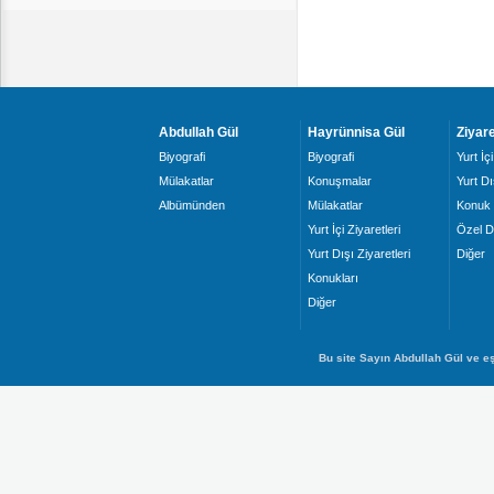
Abdullah Gül
Hayrünnisa Gül
Ziyare
Biyografi
Biyografi
Yurt İçi
Mülakatlar
Konuşmalar
Yurt Dı
Albümünden
Mülakatlar
Konuk 
Yurt İçi Ziyaretleri
Özel D
Yurt Dışı Ziyaretleri
Diğer
Konukları
Diğer
Bu site Sayın Abdullah Gül ve eş