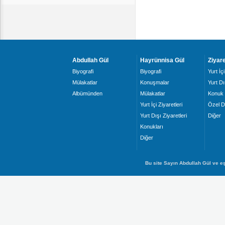
Abdullah Gül
Hayrünnisa Gül
Ziyare
Biyografi
Biyografi
Yurt İçi
Mülakatlar
Konuşmalar
Yurt Dı
Albümünden
Mülakatlar
Konuk 
Yurt İçi Ziyaretleri
Özel D
Yurt Dışı Ziyaretleri
Diğer
Konukları
Diğer
Bu site Sayın Abdullah Gül ve eş