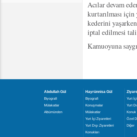
Acılar devam eder
kurtarılması için
kederini yaşarke
iptal edilmesi tal
Kamuoyuna saygı
Abdullah Gül
Hayrünnisa Gül
Ziyare
Biyografi
Biyografi
Yurt İçi
Mülakatlar
Konuşmalar
Yurt Dı
Albümünden
Mülakatlar
Konuk 
Yurt İçi Ziyaretleri
Özel D
Yurt Dışı Ziyaretleri
Diğer
Konukları