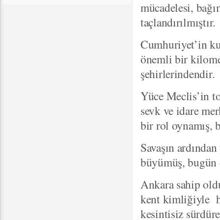
mücadelesi, bağı
taçlandırılmıştır.
Cumhuriyet’in ku
önemli bir kilome
şehirlerindendir.
Yüce Meclis’in to
sevk ve idare mer
bir rol oynamış, b
Savaşın ardından 
büyümüş, bugün dü
Ankara sahip oldu
kent kimliğiyle h
kesintisiz sürdüre