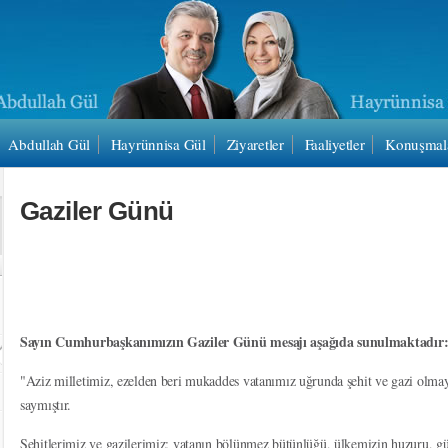
Abdullah Gül
Hayrünnisa Gül
Ziyaretler
Faaliyetler
Konuşmal
Gaziler Günü
Sayın Cumhurbaşkanımızın Gaziler Günü mesajı aşağıda sunulmaktadır
"Aziz milletimiz, ezelden beri mukaddes vatanımız uğrunda şehit ve gazi olma
saymıştır.
Şehitlerimiz ve gazilerimiz; vatanın bölünmez bütünlüğü, ülkemizin huzuru, gü