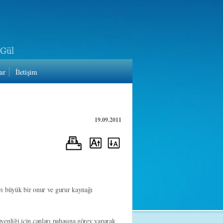
ar
İletişim
19.09.2011
:
yı büyük bir onur ve gurur kaynağı
venliği için canları pahasına görev yaparak