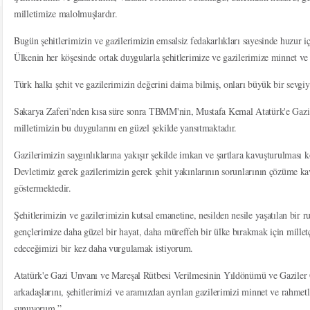
milletimize malolmuşlardır.
Bugün şehitlerimizin ve gazilerimizin emsalsiz fedakarlıkları sayesinde huzur i
Ülkenin her köşesinde ortak duygularla şehitlerimize ve gazilerimize minnet ve
Türk halkı şehit ve gazilerimizin değerini daima bilmiş, onları büyük bir sevgiyl
Sakarya Zaferi'nden kısa süre sonra TBMM'nin, Mustafa Kemal Atatürk'e Gazi 
milletimizin bu duygularını en güzel şekilde yansıtmaktadır.
Gazilerimizin saygınlıklarına yakışır şekilde imkan ve şartlara kavuşturulması 
Devletimiz gerek gazilerimizin gerek şehit yakınlarının sorunlarının çözüme ka
göstermektedir.
Şehitlerimizin ve gazilerimizin kutsal emanetine, nesilden nesile yaşatılan bir r
gençlerimize daha güzel bir hayat, daha müreffeh bir ülke bırakmak için millet
edeceğimizi bir kez daha vurgulamak istiyorum.
Atatürk'e Gazi Unvanı ve Mareşal Rütbesi Verilmesinin Yıldönümü ve Gaziler
arkadaşlarını, şehitlerimizi ve aramızdan ayrılan gazilerimizi minnet ve rahmet
sunuyorum.”