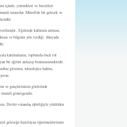
i içinde, yetenekleri ve becerileri
önemli unsurdur. Müreffeh bir gelecek ve
gücüdür.
rilmiştir.. Eğitimde kalitenin artması,
 olması ve bilginin yön verdiği dünyada
ir.
yata katılmalarını, toplumda öncü rol
ayan bir eğitim anlayışı benimsenmektedir.
kendine güvenen, teknolojiye hakim,
iyoruz.
zın ve gençlerimizin gözlerinde
 önemli göstergesidir.
um. Devlet-vatandaş işbirliğiyle yürütülen
imizi geleceğe hazırlayan öğretmenlerimize