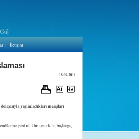
ar
İletişim
şlaması
18.09.2011
olayısıyla yayımladıkları mesajları
endilerine yeni ufuklar açacak bu başlangıç