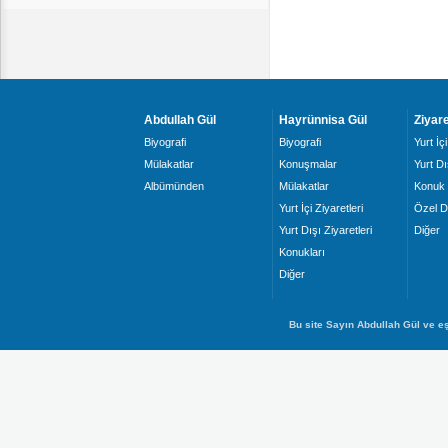
Abdullah Gül
Hayrünnisa Gül
Ziyare
Biyografi
Biyografi
Yurt İçi
Mülakatlar
Konuşmalar
Yurt Dı
Albümünden
Mülakatlar
Konuk 
Yurt İçi Ziyaretleri
Özel D
Yurt Dışı Ziyaretleri
Diğer
Konukları
Diğer
Bu site Sayın Abdullah Gül ve eş