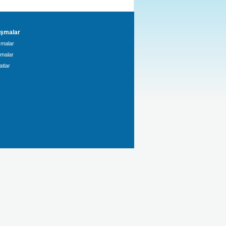
şmalar
malar
amalar
tlar