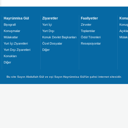
Hayrünnisa Gül
Ziyaretler
Faaliyetler
Konu
Biyografi
Yurt İçi
Zirveler
Konuş
Konuşmalar
Yurt Dışı
Toplantılar
Açıkl
Mülakatlar
Konuk Devlet Başkanları
Ödül Törenleri
Mülaka
Yurt İçi Ziyaretleri
Özel Dosyalar
Resepsiyonlar
Yurt Dışı Ziyaretleri
Diğer
Konukları
Diğer
Bu site Sayın Abdullah Gül ve eşi Sayın Hayrünnisa Gül'ün şahsi internet sitesidir.