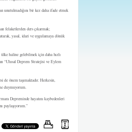
man unutulmadığını bir kez daha ifade etmek
n felaketlerden ders çıkarmak;
utarak, yasal, idari ve uygulamaya dönük
ülke haline gelebilmek için daha hızlı
an
“Ulusal Deprem Stratejisi ve Eylem
mesi de önem taşımaktadır. Herkesin,
üphe duymuyorum.
armara Depreminde hayatını kaybedenleri
rını paylaşıyorum.”