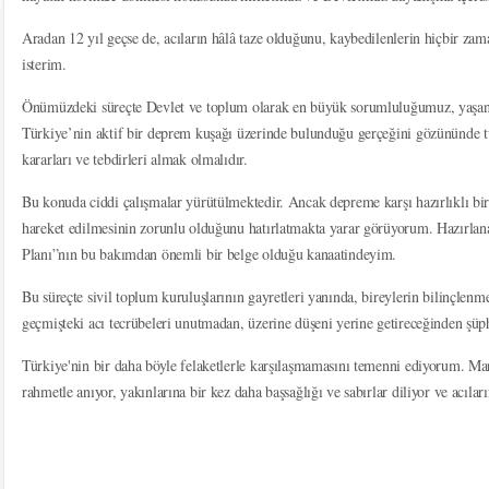
Aradan 12 yıl geçse de, acıların hâlâ taze olduğunu, kaybedilenlerin hiçbir za
isterim.
Önümüzdeki süreçte Devlet ve toplum olarak en büyük sorumluluğumuz, yaşana
Türkiye’nin aktif bir deprem kuşağı üzerinde bulunduğu gerçeğini gözününde t
kararları ve tebdirleri almak olmalıdır.
Bu konuda ciddi çalışmalar yürütülmektedir. Ancak depreme karşı hazırlıklı bir 
hareket edilmesinin zorunlu olduğunu hatırlatmakta yarar görüyorum. Hazırlan
Planı”nın bu bakımdan önemli bir belge olduğu kanaatindeyim.
Bu süreçte sivil toplum kuruluşlarının gayretleri yanında, bireylerin bilinçlen
geçmişteki acı tecrübeleri unutmadan, üzerine düşeni yerine getireceğinden ş
Türkiye'nin bir daha böyle felaketlerle karşılaşmamasını temenni ediyorum. M
rahmetle anıyor, yakınlarına bir kez daha başsağlığı ve sabırlar diliyor ve acıla