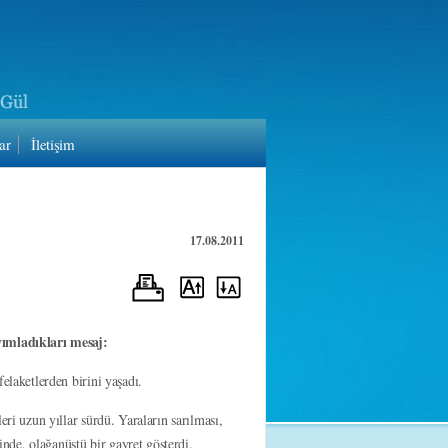
ar
İletişim
17.08.2011
ımladıkları mesaj:
aketlerden birini yaşadı.
 uzun yıllar sürdü. Yaraların sarılması,
de, olağanüstü bir gayret gösterdi.