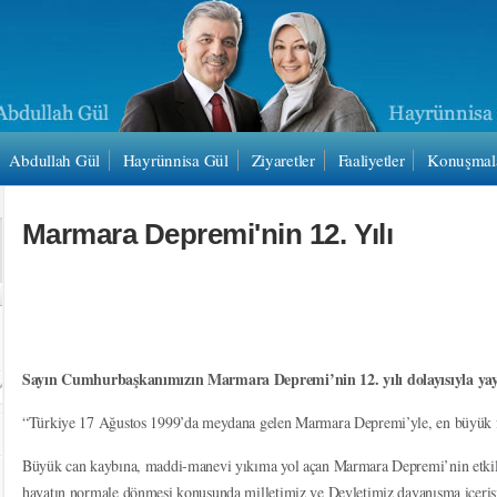
Abdullah Gül
Hayrünnisa Gül
Ziyaretler
Faaliyetler
Konuşmal
Marmara Depremi'nin 12. Yılı
Sayın Cumhurbaşkanımızın Marmara Depremi’nin 12. yılı dolayısıyla yay
“Türkiye 17 Ağustos 1999’da meydana gelen Marmara Depremi’yle, en büyük fel
Büyük can kaybına, maddi-manevi yıkıma yol açan Marmara Depremi’nin etkileri
hayatın normale dönmesi konusunda milletimiz ve Devletimiz dayanışma içerisin