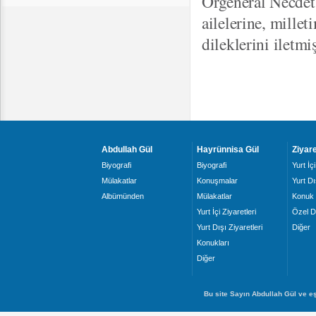
Orgeneral Necdet 
ailelerine, mille
dileklerini iletmiş
Abdullah Gül
Hayrünnisa Gül
Ziyare
Biyografi
Biyografi
Yurt İçi
Mülakatlar
Konuşmalar
Yurt Dı
Albümünden
Mülakatlar
Konuk 
Yurt İçi Ziyaretleri
Özel D
Yurt Dışı Ziyaretleri
Diğer
Konukları
Diğer
Bu site Sayın Abdullah Gül ve eş