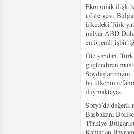
Ekonomik ilişkile
göstergesi, Bulga
ülkedeki Türk yat
milyar ABD Doları
en önemli işbirli
Öte yandan, Türk a
güçlendiren müste
Soydaşlarımızın, 
bu ülkenin refah
duymaktayız.
Sofya’da değerli
Başbakanı Boriso
Türkiye-Bulgaris
Ramadan Bayram A