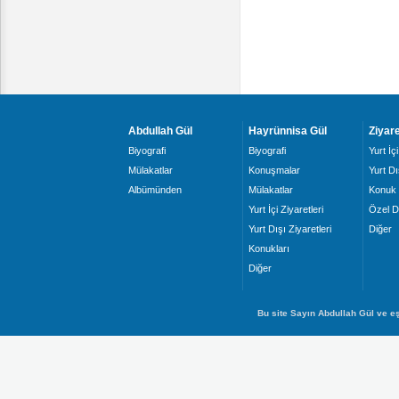
Abdullah Gül
Hayrünnisa Gül
Ziyare
Biyografi
Biyografi
Yurt İçi
Mülakatlar
Konuşmalar
Yurt Dı
Albümünden
Mülakatlar
Konuk 
Yurt İçi Ziyaretleri
Özel D
Yurt Dışı Ziyaretleri
Diğer
Konukları
Diğer
Bu site Sayın Abdullah Gül ve eş