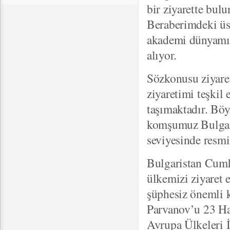
bir ziyarette bul
Beraberimdeki üst
akademi dünyamız
alıyor.
Sözkonusu ziyaret
ziyaretimi teşkil
taşımaktadır. Böy
komşumuz Bulgari
seviyesinde resmi 
Bulgaristan Cum
ülkemizi ziyaret e
şüphesiz önemli 
Parvanov’u 23 H
Avrupa Ülkeleri İ