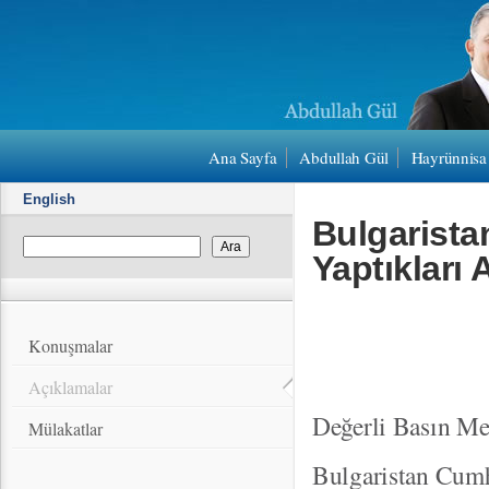
Ana Sayfa
Abdullah Gül
Hayrünnisa
English
Bulgarista
Yaptıkları
Konuşmalar
Açıklamalar
Değerli Basın Me
Mülakatlar
Bulgaristan Cumh