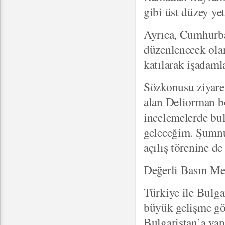
gibi üst düzey ye
Ayrıca, Cumhurbaş
düzenlenecek ola
katılarak işadaml
Sözkonusu ziyare
alan Deliorman b
incelemelerde bul
geleceğim. Şumnu
açılış törenine de
Değerli Basın Me
Türkiye ile Bulga
büyük gelişme gös
Bulgaristan’a yapa