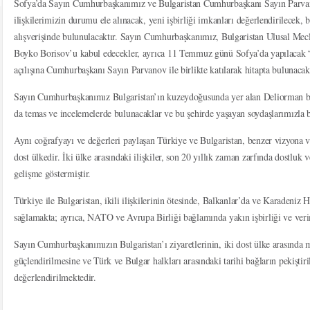
Sofya’da Sayın Cumhurbaşkanımız ve Bulgaristan Cumhurbaşkanı Sayın Parvano
ilişkilerimizin durumu ele alınacak, yeni işbirliği imkanları değerlendirilecek, 
alışverişinde bulunulacaktır. Sayın Cumhurbaşkanımız, Bulgaristan Ulusal Mec
Boyko Borisov’u kabul edecekler, ayrıca 11 Temmuz günü Sofya’da yapılacak
açılışına Cumhurbaşkanı Sayın Parvanov ile birlikte katılarak hitapta bulunacakl
Sayın Cumhurbaşkanımız Bulgaristan’ın kuzeydoğusunda yer alan Deliorman b
da temas ve incelemelerde bulunacaklar ve bu şehirde yaşayan soydaşlarımızla b
Aynı coğrafyayı ve değerleri paylaşan Türkiye ve Bulgaristan, benzer vizyona v
dost ülkedir. İki ülke arasındaki ilişkiler, son 20 yıllık zaman zarfında dostlu
gelişme göstermiştir.
Türkiye ile Bulgaristan, ikili ilişkilerinin ötesinde, Balkanlar’da ve Karadeniz H
sağlamakta; ayrıca, NATO ve Avrupa Birliği bağlamında yakın işbirliği ve veri
Sayın Cumhurbaşkanımızın Bulgaristan’ı ziyaretlerinin, iki dost ülke arasında me
güçlendirilmesine ve Türk ve Bulgar halkları arasındaki tarihi bağların pekiştir
değerlendirilmektedir.