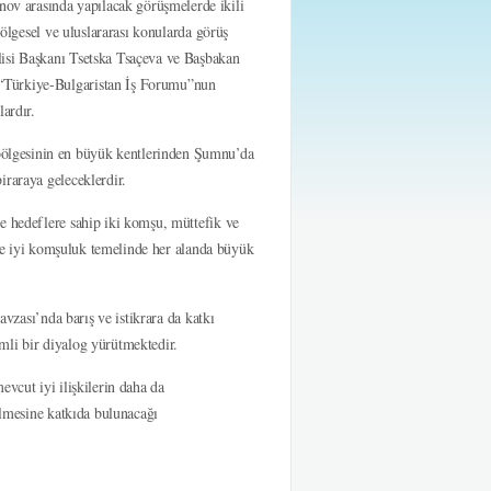
v arasında yapılacak görüşmelerde ikili
bölgesel ve uluslararası konularda görüş
lisi Başkanı Tsetska Tsaçeva ve Başbakan
 “Türkiye-Bulgaristan İş Forumu”nun
ardır.
ölgesinin en büyük kentlerinden Şumnu’da
iraraya geleceklerdir.
e hedeflere sahip iki komşu, müttefik ve
k ve iyi komşuluk temelinde her alanda büyük
avzası’nda barış ve istikrara da katkı
mli bir diyalog yürütmektedir.
vcut iyi ilişkilerin daha da
ilmesine katkıda bulunacağı