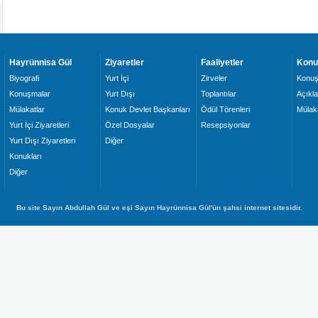
Hayrünnisa Gül
Ziyaretler
Faaliyetler
Konu
Biyografi
Yurt İçi
Zirveler
Konuş
Konuşmalar
Yurt Dışı
Toplantılar
Açıkl
Mülakatlar
Konuk Devlet Başkanları
Ödül Törenleri
Mülaka
Yurt İçi Ziyaretleri
Özel Dosyalar
Resepsiyonlar
Yurt Dışı Ziyaretleri
Diğer
Konukları
Diğer
Bu site Sayın Abdullah Gül ve eşi Sayın Hayrünnisa Gül'ün şahsi internet sitesidir.