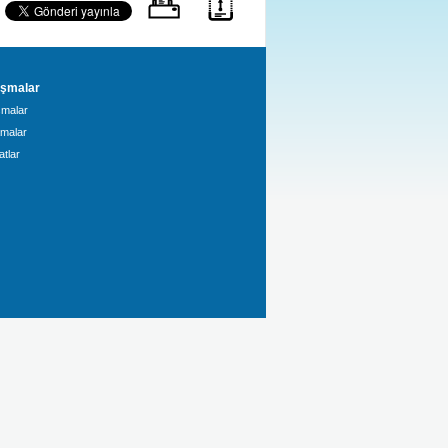
şmalar
malar
amalar
tlar