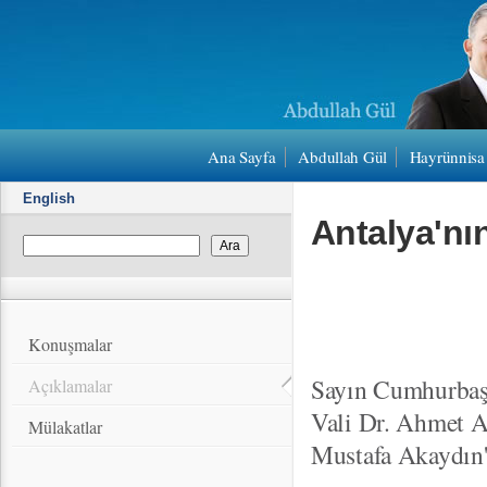
Ana Sayfa
Abdullah Gül
Hayrünnisa
English
Antalya'nı
Konuşmalar
Sayın Cumhurbaşk
Açıklamalar
Vali Dr. Ahmet A
Mülakatlar
Mustafa Akaydın'a