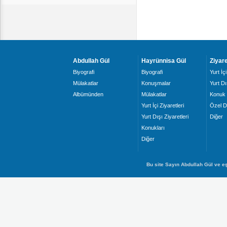
Abdullah Gül
Hayrünnisa Gül
Ziyare
Biyografi
Biyografi
Yurt İçi
Mülakatlar
Konuşmalar
Yurt Dı
Albümünden
Mülakatlar
Konuk 
Yurt İçi Ziyaretleri
Özel D
Yurt Dışı Ziyaretleri
Diğer
Konukları
Diğer
Bu site Sayın Abdullah Gül ve eş