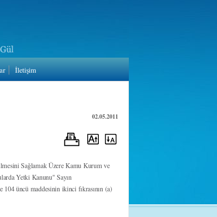
ar
İletişim
02.05.2011
ütülmesini Sağlamak Üzere Kamu Kurum ve
nularda Yetki Kanunu" Sayın
 104 üncü maddesinin ikinci fıkrasının (a)