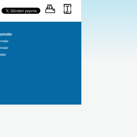
şmalar
malar
amalar
tlar