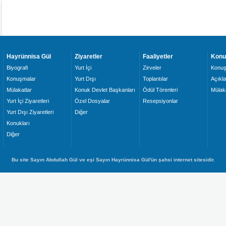
Hayrünnisa Gül
Ziyaretler
Faaliyetler
Konu
Biyografi
Yurt İçi
Zirveler
Konuş
Konuşmalar
Yurt Dışı
Toplantılar
Açıkl
Mülakatlar
Konuk Devlet Başkanları
Ödül Törenleri
Mülaka
Yurt İçi Ziyaretleri
Özel Dosyalar
Resepsiyonlar
Yurt Dışı Ziyaretleri
Diğer
Konukları
Diğer
Bu site Sayın Abdullah Gül ve eşi Sayın Hayrünnisa Gül'ün şahsi internet sitesidir.