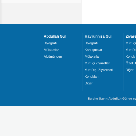
Abdullah Gül
Hayrünnisa Gül
Ziyare
Biyografi
Biyografi
Yurt İçi
Mülakatlar
Konuşmalar
Yurt Dı
Albümünden
Mülakatlar
Konuk 
Yurt İçi Ziyaretleri
Özel D
Yurt Dışı Ziyaretleri
Diğer
Konukları
Diğer
Bu site Sayın Abdullah Gül ve eş