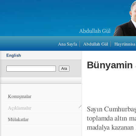
Ana Sayfa
Abdullah Gül
Hayrünnisa
English
Bünyamin S
Konuşmalar
Sayın Cumhurbaşk
Açıklamalar
toplamda altın m
Mülakatlar
madalya kazanan 