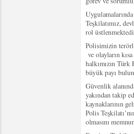
görev ve sorumlul
Uygulamalarında 
Teşkilatımız, dev
rol üstlenmektedi
Polisimizin terör
ve olayların kısa 
halkımızın Türk P
büyük payı bulun
Güvenlik alanında
yakından takip ed
kaynaklarının ge
Polis Teşkilatı’nı
olmasını memnuni