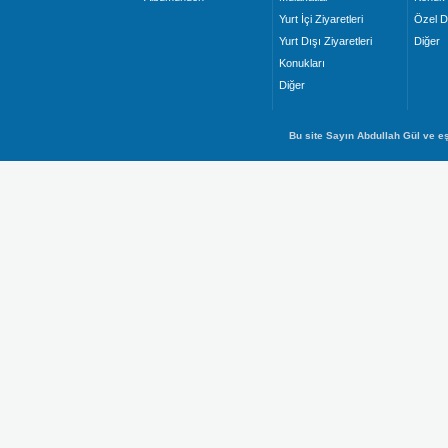
Yurt İçi Ziyaretleri
Özel D
Yurt Dışı Ziyaretleri
Diğer
Konukları
Diğer
Bu site Sayın Abdullah Gül ve eş