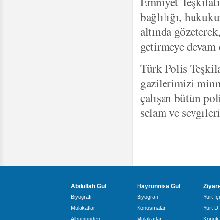
Emniyet Teşkilatı
bağlılığı, hukuku
altında gözeterek
getirmeye devam 
Türk Polis Teşkil
gazilerimizi minn
çalışan bütün pol
selam ve sevgiler
Abdullah Gül
Hayrünnisa Gül
Ziyare
Biyografi
Biyografi
Yurt İçi
Mülakatlar
Konuşmalar
Yurt Dı
Albümünden
Mülakatlar
Konuk 