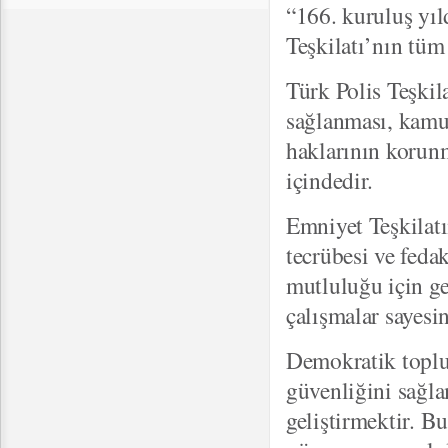
“166. kuruluş yı
Teşkilatı’nın tüm
Türk Polis Teşkil
sağlanması, kamu
haklarının korunm
içindedir.
Emniyet Teşkilat
tecrübesi ve feda
mutluluğu için g
çalışmalar sayesi
Demokratik toplum
güvenliğini sağl
geliştirmektir. Bu