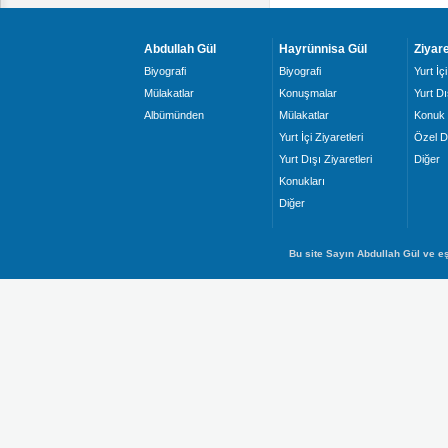
Abdullah Gül
Hayrünnisa Gül
Ziyare
Biyografi
Biyografi
Yurt İçi
Mülakatlar
Konuşmalar
Yurt Dı
Albümünden
Mülakatlar
Konuk 
Yurt İçi Ziyaretleri
Özel D
Yurt Dışı Ziyaretleri
Diğer
Konukları
Diğer
Bu site Sayın Abdullah Gül ve eş