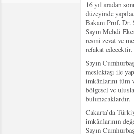
16 yıl aradan so
düzeyinde yapıla
Bakanı Prof. Dr.
Sayın Mehdi Eker,
resmi zevat ve me
refakat edecektir
Sayın Cumhurbaşk
meslektaşı ile yap
imkânlarını tüm ve
bölgesel ve ulusl
bulunacaklardır
Cakarta’da Türki
imkânlarının değe
Sayın Cumhurbaşk