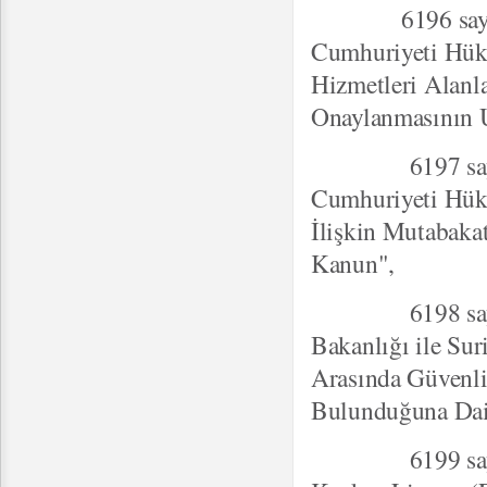
6196 sayılı "T
Cumhuriyeti Hükü
Hizmetleri Alanla
Onaylanmasının 
6197 sayılı "T
Cumhuriyeti Hükü
İlişkin Mutabak
Kanun",
6198 sayılı "T
Bakanlığı ile Su
Arasında Güvenli
Bulunduğuna Dai
6199 sayılı "