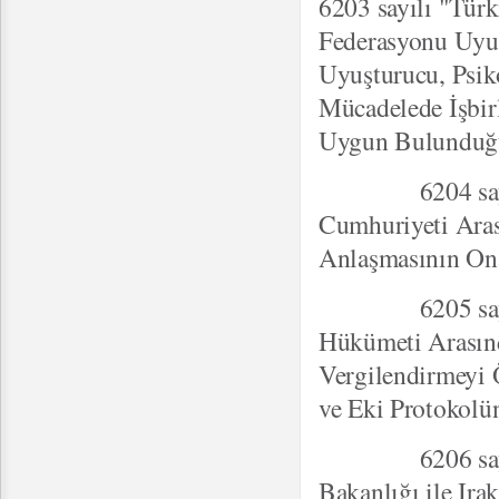
6203 sayılı "Türk
Federasyonu Uyuş
Uyuşturucu, Psik
Mücadelede İşbir
Uygun Bulunduğu
6204 sayılı "T
Cumhuriyeti Arası
Anlaşmasının On
6205 sayılı "T
Hükümeti Arasınd
Vergilendirmeyi 
ve Eki Protokol
6206 sayılı "T
Bakanlığı ile Ir