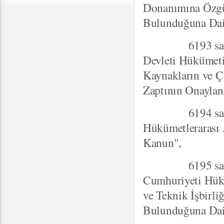
Donanımına Özgü
Bulunduğuna Dai
6193 sayılı "
Devleti Hükümeti
Kaynakların ve Ç
Zaptının Onayla
6194 sayılı "U
Hükümetlerarası
Kanun",
6195 sayılı "T
Cumhuriyeti Hük
ve Teknik İşbirl
Bulunduğuna Dai