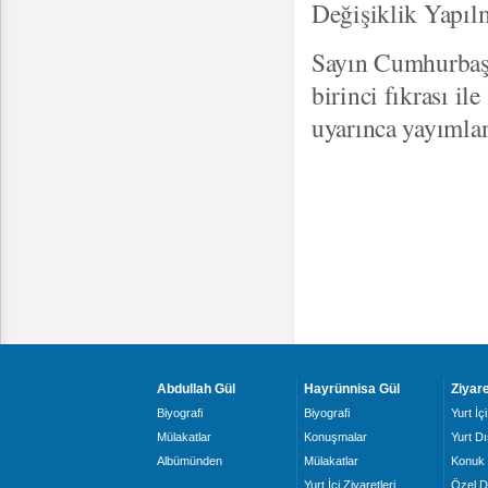
Değişiklik Yapıl
Sayın Cumhurbaş
birinci fıkrası il
uyarınca yayımla
Abdullah Gül
Hayrünnisa Gül
Ziyare
Biyografi
Biyografi
Yurt İçi
Mülakatlar
Konuşmalar
Yurt Dı
Albümünden
Mülakatlar
Konuk 
Yurt İçi Ziyaretleri
Özel D