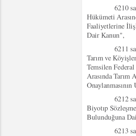
6210 sayılı "T
Hükümeti Arasın
Faaliyetlerine İ
Dair Kanun",
6211 sayılı "
Tarım ve Köyişle
Temsilen Federal
Arasında Tarım A
Onaylanmasının 
6212 sayılı "Bi
Biyotıp Sözleşm
Bulunduğuna Dai
6213 sayılı "Ç