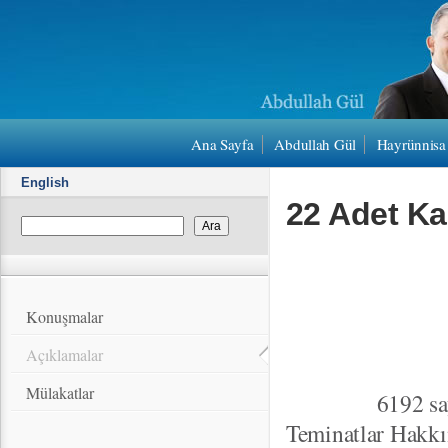
Ana Sayfa
Abdullah Gül
Hayrünnisa
English
22 Adet K
Konuşmalar
Açıklamalar
Mülakatlar
6192 sayılı "T
Teminatlar Hakkı