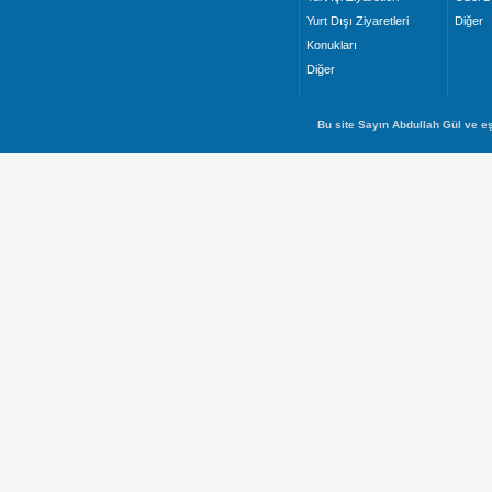
Yurt Dışı Ziyaretleri
Diğer
Konukları
Diğer
Bu site Sayın Abdullah Gül ve eş