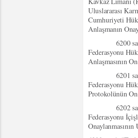
Kavkaz Limanı (R
Uluslararası Kar
Cumhuriyeti Hük
Anlaşmanın Onay
6200 sayılı "
Federasyonu Hükü
Anlaşmasının On
6201 sayılı "
Federasyonu Hükü
Protokolünün On
6202 sayılı "Tü
Federasyonu İçişl
Onaylanmasının 