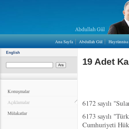
Ana Sayfa
Abdullah Gül
Hayrünnisa
English
19 Adet K
Konuşmalar
6172 sayılı "Sul
Açıklamalar
Mülakatlar
6173 sayılı "Tür
Cumhuriyeti Hükü