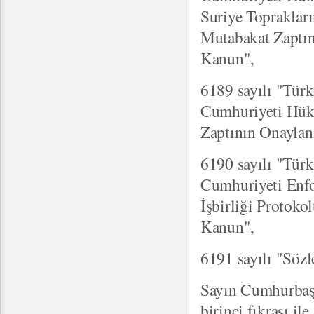
Suriye Topraklar
Mutabakat Zaptı
Kanun",
6189 sayılı "Tür
Cumhuriyeti Hük
Zaptının Onayla
6190 sayılı "Türk
Cumhuriyeti Enfo
İşbirliği Proto
Kanun",
6191 sayılı "Söz
Sayın Cumhurbaş
birinci fıkrası il