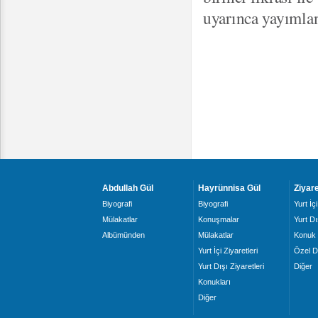
uyarınca yayımla
Abdullah Gül
Hayrünnisa Gül
Ziyare
Biyografi
Biyografi
Yurt İçi
Mülakatlar
Konuşmalar
Yurt Dı
Albümünden
Mülakatlar
Konuk 
Yurt İçi Ziyaretleri
Özel D
Yurt Dışı Ziyaretleri
Diğer
Konukları
Diğer