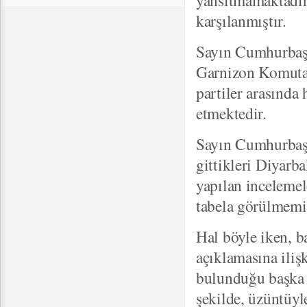
yansıtmamaktadır
karşılanmıştır.
Sayın Cumhurbaşka
Garnizon Komutan
partiler arasında
etmektedir.
Sayın Cumhurbaşk
gittikleri Diyarb
yapılan incelemele
tabela görülmemiş
Hal böyle iken, b
açıklamasına ilişk
bulunduğu başka b
şekilde, üzüntüyle