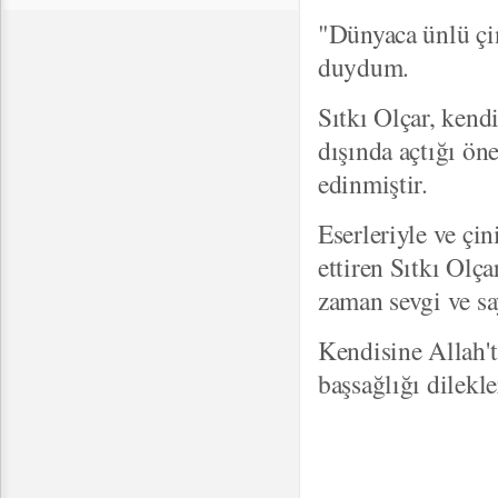
"Dünyaca ünlü çin
duydum.
Sıtkı Olçar, kend
dışında açtığı ön
edinmiştir.
Eserleriyle ve çi
ettiren Sıtkı Olça
zaman sevgi ve say
Kendisine Allah't
başsağlığı dilekle