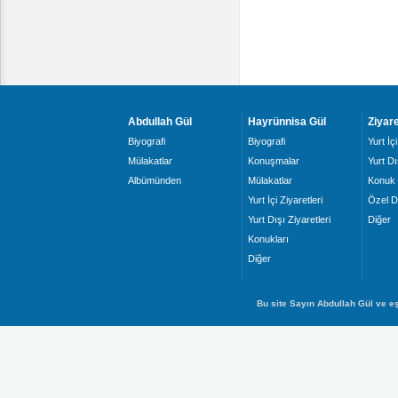
Abdullah Gül
Hayrünnisa Gül
Ziyare
Biyografi
Biyografi
Yurt İçi
Mülakatlar
Konuşmalar
Yurt Dı
Albümünden
Mülakatlar
Konuk 
Yurt İçi Ziyaretleri
Özel D
Yurt Dışı Ziyaretleri
Diğer
Konukları
Diğer
Bu site Sayın Abdullah Gül ve eş