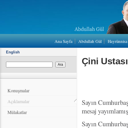
Ana Sayfa
Abdullah Gül
Hayrünnisa
English
Çini Ustası
Konuşmalar
Sayın Cumhurbaşka
Açıklamalar
mesaj yayımlamışt
Mülakatlar
Sayın Cumhurbaşk