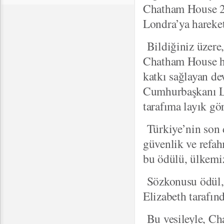
Chatham House 20
Londra’ya hareke
Bildiğiniz üzere
Chatham House her 
katkı sağlayan de
Cumhurbaşkanı Lu
tarafıma layık gö
Türkiye’nin son d
güvenlik ve refahı
bu ödülü, ülkemi
Sözkonusu ödül, 
Elizabeth tarafın
Bu vesileyle, Cha