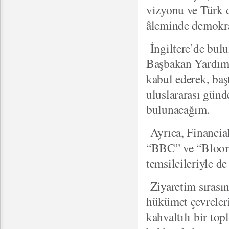
vizyonu ve Türk d
âleminde demokra
İngiltere’de bul
Başbakan Yardımc
kabul ederek, baş
uluslararası günd
bulunacağım.
Ayrıca, Financial
“BBC” ve “Bloom
temsilcileriyle d
Ziyaretim sırasın
hükümet çevreleri
kahvaltılı bir top