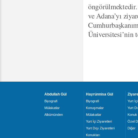
öngörülmektedir.
ve Adana’yı ziyar
Cumhurbaşkanımız
Üniversitesi’nin t
Abdullah Gül
Hayrünnisa Gül
Ziyare
Biyografi
Biyografi
Yurt İçi
Mülakatlar
Konuşmalar
Yurt Dı
Albümünden
Mülakatlar
Konuk 
Yurt İçi Ziyaretleri
Özel D
Yurt Dışı Ziyaretleri
Diğer
Konukları