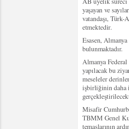
AB üyelik süreci
yaşayan ve sayıla
vatandaşı, Türk-A
etmektedir.
Esasen, Almanya i
bulunmaktadır.
Almanya Federal 
yapılacak bu ziyar
meseleler derinle
işbirliğinin daha 
gerçekleştirilecekt
Misafir Cumhurba
TBMM Genel Kurul
temaslarının ard