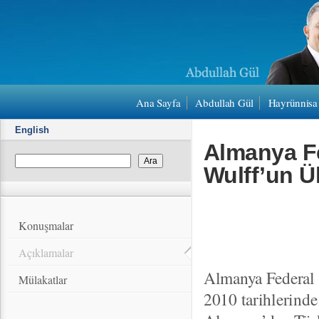
Ana Sayfa
Abdullah Gül
Hayrünnisa
English
Almanya F
Wulff’un Ül
Konuşmalar
Açıklamalar
Almanya Federal
Mülakatlar
2010 tarihlerinde