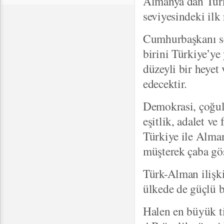
Almanya’dan Türk
seviyesindeki ilk 
Cumhurbaşkanı seç
birini Türkiye’y
düzeyli bir heyet
edecektir.
Demokrasi, çoğul
eşitlik, adalet ve
Türkiye ile Alma
müşterek çaba gös
Türk-Alman ilişki
ülkede de güçlü b
Halen en büyük t