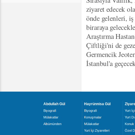
Sırasıyla Valilik
ziyaret edecek o
önde gelenleri, iş
biraraya gelecek
Araştırma Hastane
Çiftliği'ni de g
Germencik Jeoterm
İstanbul'a geçecek
Abdullah Gül
Hayrünnisa Gül
Ziyare
Biyografi
Biyografi
Yurt İçi
Mülakatlar
Konuşmalar
Yurt Dı
Albümünden
Mülakatlar
Konuk 
Yurt İçi Ziyaretleri
Özel D