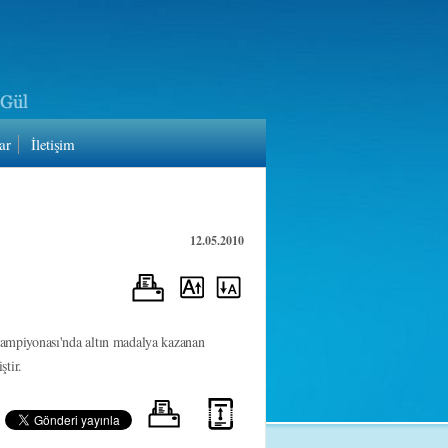
ar
İletişim
12.05.2010
ampiyonası'nda altın madalya kazanan
ştir.