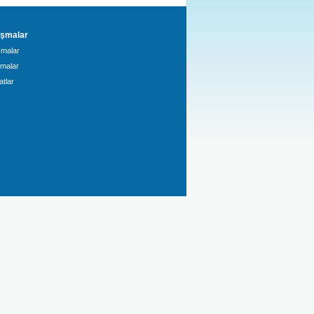
şmalar
malar
amalar
tlar