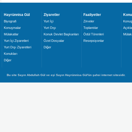
Hayrünnisa Gül
Ziyaretler
Faaliyetler
Konu
Biyografi
Yurt İçi
Zirveler
Konuş
Konuşmalar
Yurt Dışı
Toplantılar
Açıkl
Mülakatlar
Konuk Devlet Başkanları
Ödül Törenleri
Mülaka
Yurt İçi Ziyaretleri
Özel Dosyalar
Resepsiyonlar
Yurt Dışı Ziyaretleri
Diğer
Konukları
Diğer
Bu site Sayın Abdullah Gül ve eşi Sayın Hayrünnisa Gül'ün şahsi internet sitesidir.