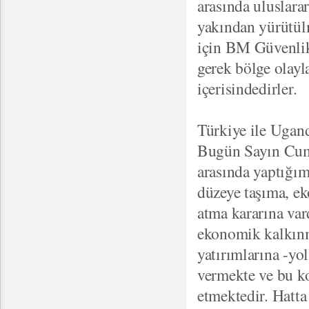
arasında uluslara
yakından yürütül
için BM Güvenlik 
gerek bölge olayla
içerisindedirler.
Türkiye ile Ugand
Bugün Sayın Cumh
arasında yaptığım
düzeye taşıma, ek
atma kararına va
ekonomik kalkınm
yatırımlarına -yo
vermekte ve bu ko
etmektedir. Hatta