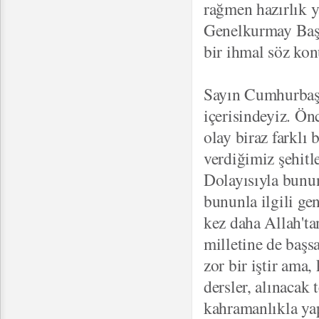
rağmen hazırlık y
Genelkurmay Başka
bir ihmal söz ko
Sayın Cumhurbaşk
içerisindeyiz. Ö
olay biraz farklı
verdiğimiz şehitl
Dolayısıyla bununl
bununla ilgili gen
kez daha Allah'ta
milletine de başs
zor bir iştir ama,
dersler, alınacak 
kahramanlıkla ya