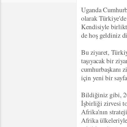
Uganda Cumhurbaş
olarak Türkiye'd
Kendisiyle birlikt
de hoş geldiniz d
Bu ziyaret, Türkiy
taşıyacak bir ziya
cumhurbaşkanı ziy
için yeni bir sayf
Bildiğiniz gibi, 
İşbirliği zirvesi 
Afrika'nın stratej
Afrika ülkeleriyle