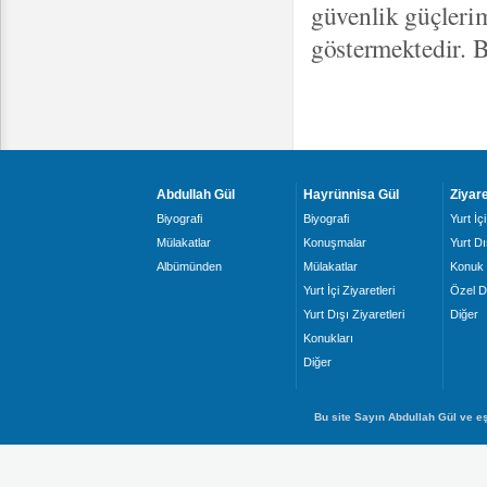
güvenlik güçlerim
göstermektedir. 
Abdullah Gül
Hayrünnisa Gül
Ziyare
Biyografi
Biyografi
Yurt İçi
Mülakatlar
Konuşmalar
Yurt Dı
Albümünden
Mülakatlar
Konuk 
Yurt İçi Ziyaretleri
Özel D
Yurt Dışı Ziyaretleri
Diğer
Konukları
Diğer
Bu site Sayın Abdullah Gül ve eş