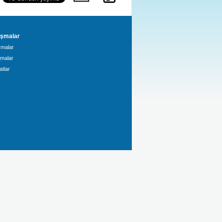
şmalar
malar
amalar
tlar