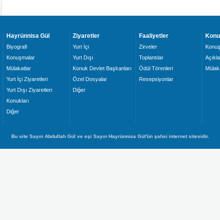
Hayrünnisa Gül
Ziyaretler
Faaliyetler
Konu
Biyografi
Yurt İçi
Zirveler
Konuş
Konuşmalar
Yurt Dışı
Toplantılar
Açıkl
Mülakatlar
Konuk Devlet Başkanları
Ödül Törenleri
Mülaka
Yurt İçi Ziyaretleri
Özel Dosyalar
Resepsiyonlar
Yurt Dışı Ziyaretleri
Diğer
Konukları
Diğer
Bu site Sayın Abdullah Gül ve eşi Sayın Hayrünnisa Gül'ün şahsi internet sitesidir.