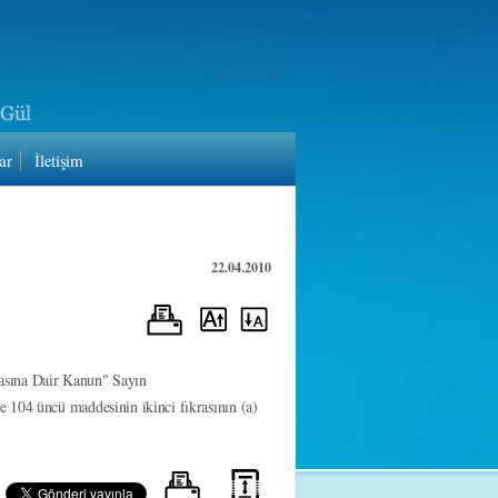
ar
İletişim
22.04.2010
asına Dair Kanun" Sayın
 104 üncü maddesinin ikinci fıkrasının (a)